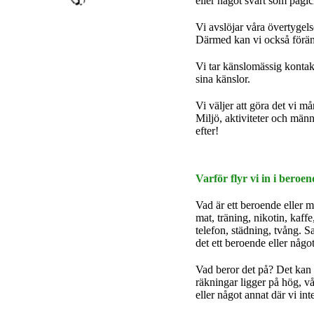
eller något svårt som pågi
Vi avslöjar våra övertygel
Därmed kan vi också förä
Vi tar känslomässig kontakt
sina känslor.
Vi väljer att göra det vi m
Miljö, aktiviteter och männ
efter!
Varför flyr vi in i bero
Vad är ett beroende eller
mat, träning, nikotin, kaff
telefon, städning, tvång. 
det ett beroende eller någo
Vad beror det på? Det kan v
räkningar ligger på hög, vår
eller något annat där vi in