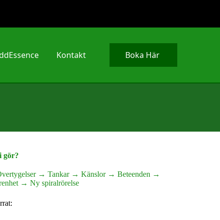
ddEssence
Kontakt
Boka Här
i gör?
Övertygelser → Tankar → Känslor → Beteenden →
enhet → Ny spiralrörelse
rrat: