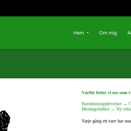
Hem
Om mig
A
Varför beter vi oss som v
Barndomsupplevelser → 
Meningsfullhet → Ny erfar
Varje gång ett varv har snu