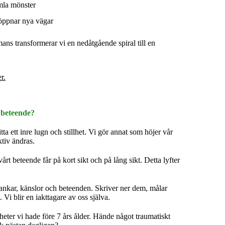
mla mönster
 öppnar nya vägar
ans transformerar vi en nedåtgående spiral till en
r.
 beteende?
itta ett inre lugn och stillhet. Vi gör annat som höjer vår
ektiv ändras.
årt beteende får på kort sikt och på lång sikt. Detta lyfter
 tankar, känslor och beteenden. Skriver ner dem, målar
. Vi blir en iakttagare av oss själva.
nheter vi hade före 7 års ålder. Hände något traumatiskt