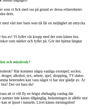
ck nästan dagligen?
ser som vi fick med oss på grund av dessa erfarenheter.
ndra dem.
 med vårt inre barn som då får en möjlighet att uttrycka
år bra av! Vi fyller vår kropp med det som känns bra.
iskor som stärker och fyller på. Gör det hjärtat längtar
enden och missbruk?
 missbruk? Här kommer några vanliga exempel; socker,
e, droger, alkohol, sex, arbete, spel, shopping, TV-dator-
Samma beteenden kan vara något vi har stor glädje av. Är
t bra? Det vet bara du!
ara att vi vill fly en högst obehaglig vardag där
 partner inte känns tillgänglig, belastningen är alltför stor
te kan se ljuset i tunneln. Livet känns meningslöst!