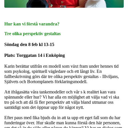
Hur kan vi förstå varandra?
Tre olika perspektiv gestaltas
Söndag den 8 feb kl 13-15
Plats: Torggatan 14 i Enköping
Karin berättar utifrån en modell som växt fram under hennes tid
som psykolog, spirituell vägledare och ett långt liv. En
fallbeskrivning görs där tre olika perspektiv gestaltas - Illviljans,
Självets och Bortomplanets förklaringsmodell.
Att ifrågasätta våra tankemodeller och vår s k realitet kan vara
spännande eller hur? Vi har alla en möjlighet att välja vad vi ska
tro på och att då få fler perspektiv att välja bland utmanar oss
samtidigt som det öppnar upp för något nytt.
Efter paus med fika bjuds du in att ta upp ett eget fall som du har
funderingar över. Hur skulle man kunna förstå den här personen,
om det så är du själv eller någon du känner? Vi har en dialog som