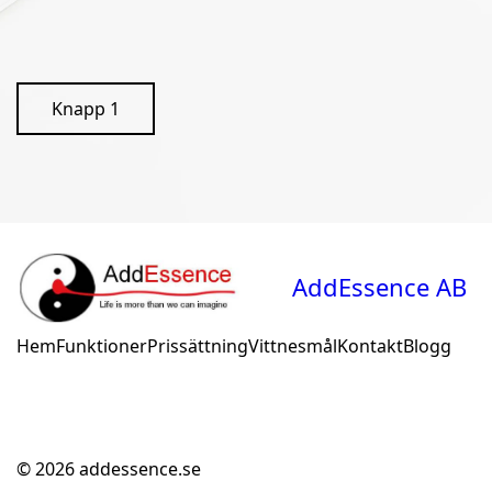
Knapp 1
AddEssence AB
Hem
Funktioner
Prissättning
Vittnesmål
Kontakt
Blogg
© 2026
addessence.se