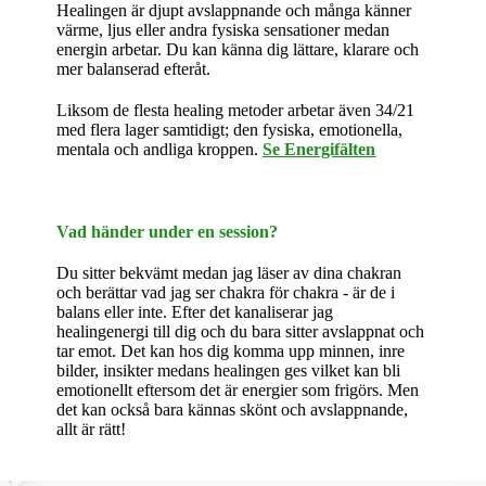
Healingen är djupt avslappnande och många känner
värme, ljus eller andra fysiska sensationer medan
energin arbetar. Du kan känna dig lättare, klarare och
mer balanserad efteråt.
Liksom de flesta healing metoder arbetar även 34/21
med flera lager samtidigt; den fysiska, emotionella,
mentala och andliga kroppen.
Se Energifälten
Vad händer under en session?
Du sitter bekvämt medan jag läser av dina chakran
och berättar vad jag ser chakra för chakra - är de i
balans eller inte. Efter det kanaliserar jag
healingenergi till dig och du bara sitter avslappnat och
tar emot. Det kan hos dig komma upp minnen, inre
bilder, insikter medans healingen ges vilket kan bli
emotionellt eftersom det är energier som frigörs. Men
det kan också bara kännas skönt och avslappnande,
allt är rätt!